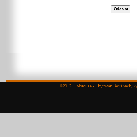
Odeslat
©2012 U Morouse - Ubytování Adršpach, 